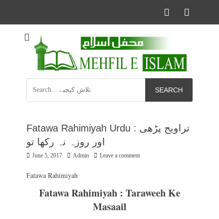
Facebook
YouTu
Informational islamic articles on unique topics
Mehfil e Islam
Search
for:
Fatawa Rahimiyah Urdu : تراویح پڑھی
اور روزہ نہ رکھا تو
Posted
Author
June 5, 2017
Admin
Leave a comment
on
Fatawa Rahimiyah
Fatawa Rahimiyah : Taraweeh Ke
Masaail