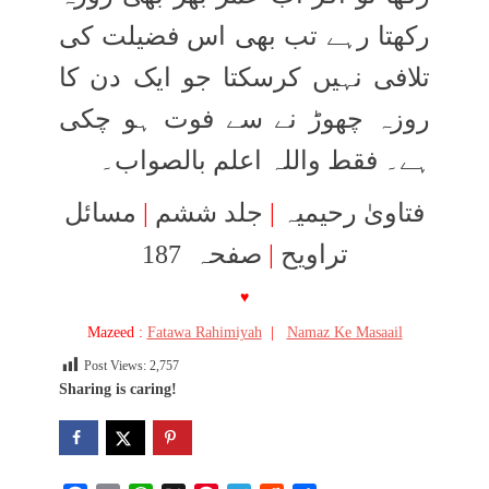
رکھتا رہے تب بھی اس فضیلت کی
تلافی نہیں کرسکتا جو ایک دن کا
روزہ چھوڑ نے سے فوت ہو چکی
ہے۔ فقط واللہ اعلم بالصواب۔
مسائل
|
جلد ششم
|
فتاویٰ رحیمیہ
صفحہ 187
|
تراویح
♥
Mazeed :
Fatawa Rahimiyah
|
Namaz Ke Masaail
Post Views:
2,757
Sharing is caring!