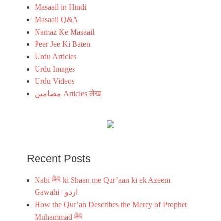
Masaail in Hindi
Masaail Q&A
Namaz Ke Masaail
Peer Jee Ki Baten
Urdu Articles
Urdu Images
Urdu Videos
مضامین Articles लेख
Recent Posts
Nabi ﷺ ki Shaan me Qur’aan ki ek Azeem
Gawahi | اردو
How the Qur’an Describes the Mercy of Prophet
Muhammad ﷺ