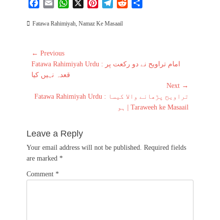
F
E
W
X
P
T
R
S
a
m
h
i
e
e
h
Categories
Fatawa Rahimiyah
c
a
a
,
Namaz Ke Masaail
n
l
d
a
e
i
t
t
e
d
r
b
l
s
e
g
i
e
Post
← Previous
o
A
r
r
t
Previous
Fatawa Rahimiyah Urdu : امام تراویح نے دو رکعت پر
navigation
o
p
e
a
post:
قعدہ نہیں کیا
k
p
s
m
Next →
t
Next
Fatawa Rahimiyah Urdu : تراویح پڑھانے والا کیسا
post:
ہو | Taraweeh ke Masaail
Leave a Reply
Your email address will not be published.
Required fields
are marked
*
Comment
*