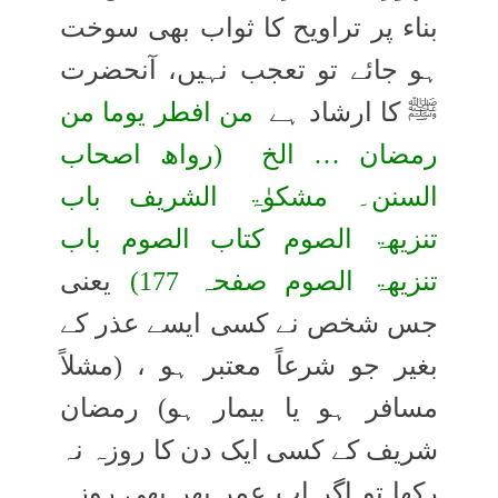
بناء پر تراویح کا ثواب بھی سوخت
ہو جائے تو تعجب نہیں، آنحضرت
ﷺ کا ارشاد ہے
من افطر یوما من
رمضان … الخ (رواھ اصحاب
السنن۔ مشکوٰۃ الشریف باب
تنزیھۃ الصوم کتاب الصوم باب
تنزیھۃ الصوم صفحہ 177)
یعنی
جس شخص نے کسی ایسے عذر کے
بغیر جو شرعاً معتبر ہو ، (مشلاً
مسافر ہو یا بیمار ہو) رمضان
شریف کے کسی ایک دن کا روزہ نہ
رکھا تو اگر اب عمر بھر بھی روزہ