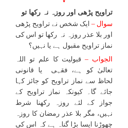
♥
تراویح پڑھی اور روزہ نہ رکھا تو
سوال –
ایک شخص نے تراویح پڑھی
اور بلا عذر روزہ نہ رکھا تو اس کی
نماز تراویح مقبول ہے یا نہیں؟
الجواب –
قبولیت کا علم تو اللہ
تعالیٰ کو ہے، فقہی یا قانونی
لحاظ سے نماز تراویح کو جائز کہا
جائے گا۔ کیونکہ نماز تراویح کے
جواز کے لئے روزہ رکھنا شرط
نہیں، مگر بلا عذر رمضان کا روزہ
چھوڑنا ایسا بڑا گناہ ہے کہ اس کی