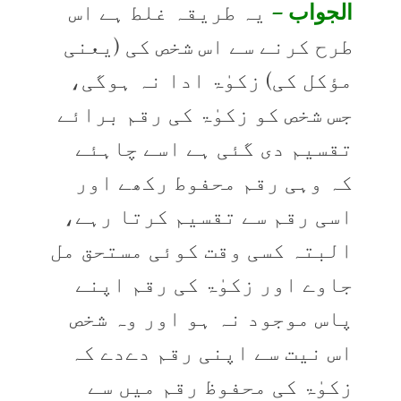
الجواب –
یہ طریقہ غلط ہے اس
طرح کرنے سے اس شخص کی (یعنی
مؤکل کی) زکوٰۃ ادا نہ ہوگی،
جس شخص کو زکوٰۃ کی رقم برائے
تقسیم دی گئی ہے اسے چاہئے
کہ وہی رقم محفوط رکھے اور
اسی رقم سے تقسیم کرتا رہے،
البتہ کسی وقت کوئی مستحق مل
جاوے اور زکوٰۃ کی رقم اپنے
پاس موجود نہ ہو اور وہ شخص
اس نیت سے اپنی رقم دےدے کہ
زکوٰۃ کی محفوظ رقم میں سے