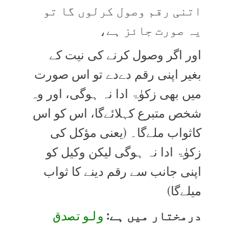
اتنی رقم وصول کرلوں گا تو
یہ صورت جائز ہے،
اور اگر وصول کرنے کی نیت کے
بغیر اپنی رقم دےدے تو اس صورت
میں بھی زکوٰۃ ادا نہ ہوگی، اور وہ
شخص متبرع کہلائےگا، اس کو اس
کاثواب ملےگا۔ (یعنی مؤکل کی
زکوٰۃ ادا نہ ہوگی لیکن وکیل کو
اپنی جانب سے رقم دینے کا ثواب
میلےگا)
درمختار میں ہے:
ولوتصدق