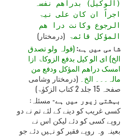
(الوکیل) بدراھم نفسہ
اجراً ان کان علی نیۃ
الرجوع وکانت درا ھم
(درمختار)
المؤکل قائمۃ
شامی میں ہے:
(قولہ ولو تصدق
الخ) ای الو کیل بدفع الزوکاۃ ازا
امسک دراھم المؤکل ودفع من
مالہ۔۔۔ الخ۔
(درمختار وشامی
صفحہ 15 جلد 2 کتاب الزکوٰۃ)
بہشتی زیور میں ہے-
مسئلہ:
کسی غریب کو دینے کے لئے تم نے دو
روپے کسی کو دئے لیکن اس نے
بعینہ وہ روپے فقیر کو نہیں دئے جو