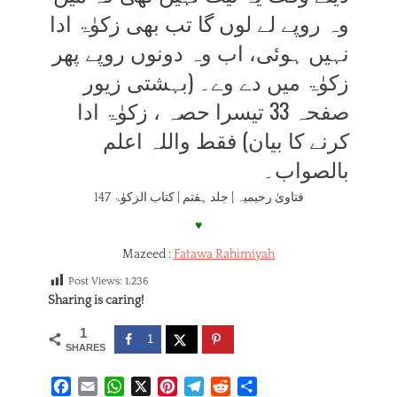
وہ روپے لے لوں گا تب بھی زکوٰۃ ادا
نہیں ہوئی، اب وہ دونوں روپے پھر
زکوٰۃ میں دے وے۔ (بہشتی زیور
صفحہ 33 تیسرا حصہ ، زکوٰۃ ادا
کرنے کا بیان) فقط واللہ اعلم
بالصواب۔
فتاویٰ رحیمیہ | جلد ہفتم | کتاب الزکوٰۃ 147
♥
Mazeed :
Fatawa Rahimiyah
Post Views:
1,236
Sharing is caring!
1
1
SHARES
F
E
W
X
P
T
R
S