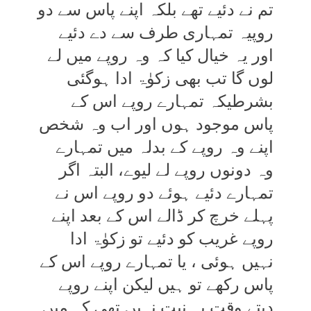
تم نے دئیے تھے بلکہ اپنے پاس سے دو
روپیہ تمہاری طرف سے دے دئیے
اور یہ خیال کیا کہ وہ روپے میں لے
لوں گا تب بھی زکوٰۃ ادا ہوگئی
بشرطیکہ تمہارے روپے اس کے
پاس موجود ہوں اور اب وہ شخص
اپنے وہ روپے کے بدلہ میں تمہارے
وہ دونوں روپے لے لیوے، البتہ اگر
تمہارے دئیے ہوئے دو روپے اس نے
پہلے خرچ کر ڈالے اس کے بعد اپنے
روپے غریب کو دئیے تو زکوٰۃ ادا
نہیں ہوئی ، یا تمہارے روپے اس کے
پاس رکھے تو ہیں لیکن اپنے روپے
دیتے وقت یہ نیت نہیں تھی کہ میں