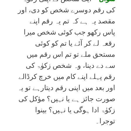
کی رقم دوسرے شخص کو دی، اور
مقصد یہ ہے کہ تم یہ رقم اپنے
پاس رکھو جب کوئی شخص میرا
رقعہ لے کر آئے یا تم کو کوئی
مستحق ملے تو تم اس رقم میں
سے دے دینا، وہ شخص زکوٰۃ کی
رقم پہلے اپنے کام میں خرچ کرڈالے
اور بعد میں اپنی رقم دیتارہے تو یہ
صورت جائز ہے یا نہیں؟ مؤکل کی
زکوٰۃ ادا ہوگی یا نہیں؟ بینوا
توجرا۔