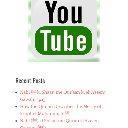
Recent Posts
Nabi ﷺ ki Shaan me Qur’aan ki ek Azeem
Gawahi | اردو
How the Qur’an Describes the Mercy of
Prophet Muhammad ﷺ
Nabi (ﷺ) ki Shaan me Quran ki Azeem