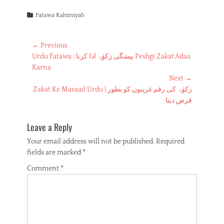
a
m
h
i
e
e
h
Categories
c
a
a
n
l
d
a
Fatawa Rahimiyah
e
i
t
t
e
d
r
b
l
s
e
g
i
e
Post
← Previous
o
A
r
r
t
Previous
Urdu Fatawa : پیشگی زکوٰۃ ادا کرنا Peshgi Zakat Adaa
navigation
o
p
e
a
post:
Karna
k
p
s
m
Next →
t
Next
Zakat Ke Masaail Urdu | زکوٰۃ کی رقم غریبوں کو بطور
post:
قرض دینا
Leave a Reply
Your email address will not be published.
Required
fields are marked
*
Comment
*