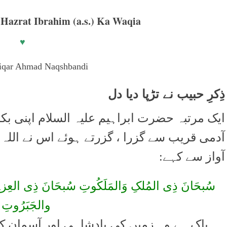
 Hazrat Ibrahim (a.s.) Ka Waqia
♥
ذِکرِ حبیب نے تڑپا دیا دل
ایک مرتبہ حضرت ابراہیم علیہ السلام اپنی بکر
آدمی قریب سے گزرا ، گزرتے ہوئے اس نے اللہ ت
آواز سے کہے:
سُبحَانَ ذِی المُلکِ وَالمَلَکُوتِ سُبحَانَ ذِی العِزۃِ وَا
والجَبَرُوتِ
پاک ہے وہ زمیں کی بادشاہی اور آسمان ک