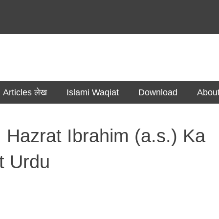
مضامین Articles लेख
Islami Waqiat
Download
Abou
 Hazrat Ibrahim (a.s.) Ka
t Urdu