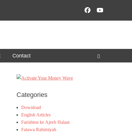
Facebook
YouTube
t
Contact
Search
Categories
Download
English Articles
Farishton ke Ajeeb Halaat
Fatawa Rahimiyah