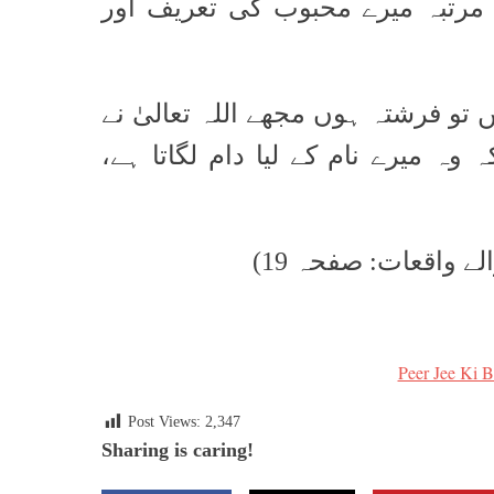
یم مرتبہ میرے محبوب کی تعریف اور
تو فرشتہ ہوں مجھے اللہ تعالیٰ نے
کہ وہ میرے نام کے لیا دام لگاتا ہے
Peer Jee Ki B
Post Views:
2,347
Sharing is caring!