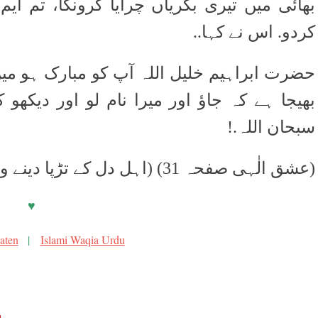
بھائی میں تیری بکریاں چرایا کرونگا، تم ا
کردو.
اس نے کہا..
حضرت ابراہیم خلیل اللہ آپ کو مبارک ہو میں 
بھیجا ہے کہ جاؤ اور میرا نام لو اور دیکھو ،
سبحان اللہ.!
(عشق الٰہی صفحہ 31) (اہل دل کے تڑپا دینے والے واقعات: صفحہ 19)
♥
aten
|
Islami Waqia Urdu