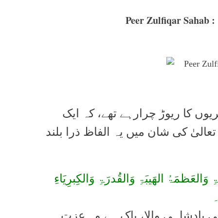
Peer Zulfiqar Sahab :
یوں کا ریوڑ چرارہے تھے، کہ ایک
عالیٰ کی شان میں یہ الفاظ ذرا بلند
لعَظمَۃُ الھَیبَۃِ وَالقُدرَۃِ وَالکِبرِیَاءِ
۔
ی بادشاہی والا، پاک ہے وہ عزت