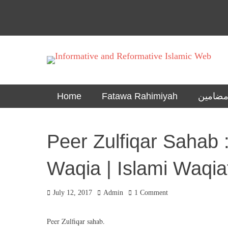
Informational islamic articles on unique topics
Mehfil e Islam
Skip
Primary Menu
Home
Fatawa Rahimiyah
to
content
Peer Zulfiqar Sahab :
Waqia | Islami Waqia
Posted
Author
July 12, 2017
Admin
1 Comment
on
Peer Zulfiqar sahab.