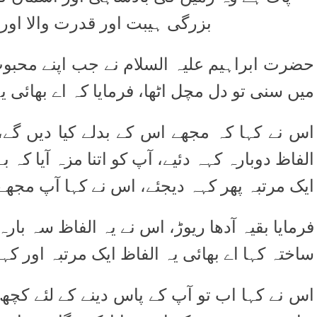
بزرگی ہیبت اور قدرت والا اور 
حضرت ابراہیم علیہ السلام نے جب اپنے محبوب
میں سنی تو دل مچل اٹھا، فرمایا کہ اے بھائی ی،
اس نے کہا کہ مجھے اس کے بدلے کیا دیں گے، آ
الفاظ دوبارہ کہہ دئیے، آپ کو اتنا مزہ آیا کہ بے
ایک مرتبہ پھر کہہ دیجئے،
اس نے کہا آپ مجھے،
فرمایا بقیہ آدھا ریوڑ، اس نے یہ الفاظ سہ بارہ
ساختہ کہا اے بھائی یہ الفاظ ایک مرتبہ اور کہ
اس نے کہا اب تو آپ کے پاس دینے کے لئے کچھ ب