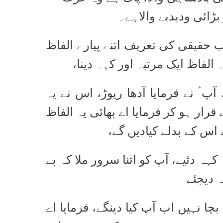
بڑائی ودبدبے والاہے۔
 حقیقی کی تعریف اتنے پیارے الفاظ
ہ الفاظ ایک مرتبہ اور کہہ دینا
پ ؑ نے فرمایا آدھا ریوڑ، اس نے یہ
 قرار ہو کر فرمایا اے بھائی یہ الفاظ
 اس کے بدلے کیادیں گے
 کہہ دئیے، آپ کو اتنا سرور ملا کہ بے
ہ دیجئے
چا نہیں اب آپ کیا دینگے، فرمایا اے