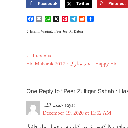
Facebook
Twitter
Pinterest
F
E
W
X
P
T
R
S
a
m
h
i
e
e
h
Categories
c
a
a
n
l
d
a
Islami Waqiat
,
Peer Jee Ki Baten
e
i
t
t
e
d
r
b
l
s
e
g
i
e
o
A
r
r
t
Post
← Previous
o
p
e
a
k
p
s
m
Previous
Eid Mubarak 2017 : عید مبارک : Happy Eid
navigation
t
post:
One Reply to “Peer Zulfiqar Sahab : Haz
حبیب اللہ
says:
December 19, 2020 at 11:52 AM
واقعے کا کسی عربی کتاب سے حوالہ مل جائیگا