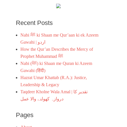
Recent Posts
Nabi ﷺ ki Shaan me Qur’aan ki ek Azeem
Gawahi | اردو
How the Qur’an Describes the Mercy of
Prophet Muhammad ﷺ
Nabi (ﷺ) ki Shaan me Quran ki Azeem
Gawahi (हिंदी)
Hazrat Umar Khattab (R.A.): Justice,
Leadership & Legacy
Taqdeer Kholne Wala Amal | تقدیر کا
دروازہ کھولنے والا عمل
Pages