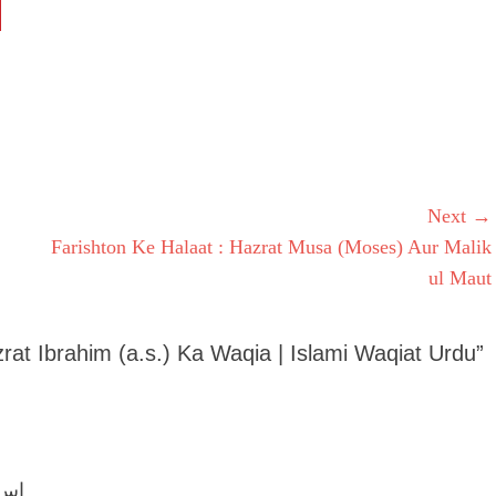
Next →
Next
Farishton Ke Halaat : Hazrat Musa (Moses) Aur Malik
post:
ul Maut
rat Ibrahim (a.s.) Ka Waqia | Islami Waqiat Urdu”
اس 