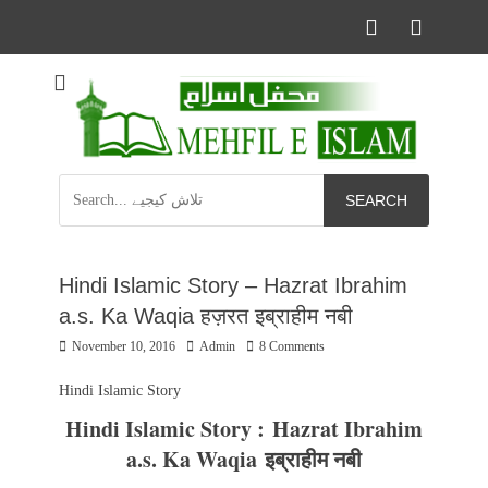
Facebook
YouTu
Informational islamic articles on unique topics
Mehfil e Islam
Search
for:
Hindi Islamic Story – Hazrat Ibrahim
a.s. Ka Waqia हज़रत इब्राहीम नबी
Posted
Author
November 10, 2016
Admin
8 Comments
on
Hindi Islamic Story
Hindi Islamic Story : Hazrat Ibrahim
a.s. Ka Waqia इब्राहीम नबी