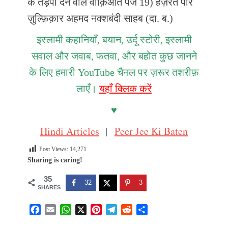
के तड़पा देने वाले वाक़िआत पेज 19) हज़रत पीर
ज़ुल्फ़िक़ार अहमद नक्शबंदी साहब (दा. ब.)
इस्लामी कहानियाँ, बयान, उर्दू स्टोरी, इस्लामी
सवाल और जवाब, फतवा, और बहोत कुछ जानने
के लिए हमारी YouTube चैनल पर ज़रूर तशरीफ़
लाएँ।
यहाँ क्लिक करें
♥
Hindi Articles
|
Peer Jee Ki Baten
Post Views:
14,271
Sharing is caring!
35
32
3
SHARES
F
E
W
X
P
T
R
S
a
m
h
i
e
e
h