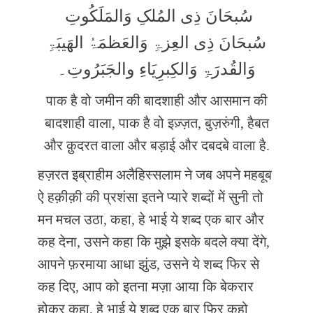
سُبحَانَ ذِی المُلکِ وَالمَلَکُوتِ
سُبحَانَ ذِی العِزۃِ وَالعَظمَۃُ الھَیبَۃِ
وَالقُدرَۃِ وَالکِبرِیَاءِ والجَبَرُوتِ۔
पाक है वो जमीन की बादशाही और आसमान की
बादशाही वाला, पाक है वो इज़्ज़त, बुज़रुंगी, हैबत
और क़ुदरत वाला और बड़ाई और दबदबे वाला है.
हज़रत इब्राहीम अलैहिस्सलाम ने जब अपने महबूब
ऐ हक़ीक़ी की प्रशंसा इतने प्यारे शब्दों में सुनी तो
मन मचल उठा, कहा, हे भाई ये शब्द एक बार और
कह देना, उसने कहा कि मुझे इसके बदले क्या देंगे,
आपने फ़रमाया आधा झुंड, उसने ये शब्द फिर से
कह दिए, आप को इतना मज़ा आया कि बेकरार
होकर कहा, हे भाई ये शब्द एक बार फिर कहो