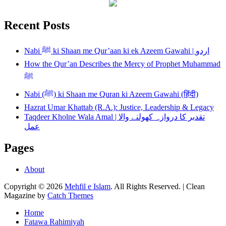
Recent Posts
Nabi ﷺ ki Shaan me Qur’aan ki ek Azeem Gawahi | اردو
How the Qur’an Describes the Mercy of Prophet Muhammad
ﷺ
Nabi (ﷺ) ki Shaan me Quran ki Azeem Gawahi (हिंदी)
Hazrat Umar Khattab (R.A.): Justice, Leadership & Legacy
Taqdeer Kholne Wala Amal | تقدیر کا دروازہ کھولنے والا
عمل
Pages
About
Copyright © 2026
Mehfil e Islam
. All Rights Reserved. | Clean
Magazine by
Catch Themes
Scroll
Home
Up
Fatawa Rahimiyah