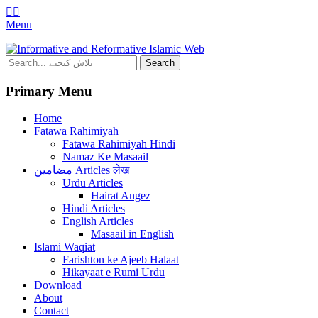
Facebook
YouTube
Menu
Mehfil e Islam
Informational islamic articles on unique topics
Search
for:
Primary Menu
Skip
Home
to
Fatawa Rahimiyah
content
Fatawa Rahimiyah Hindi
Namaz Ke Masaail
مضامین Articles लेख
Urdu Articles
Hairat Angez
Hindi Articles
English Articles
Masaail in English
Islami Waqiat
Farishton ke Ajeeb Halaat
Hikayaat e Rumi Urdu
Download
About
Contact