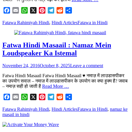
Facebook
Email
WhatsApp
X
Pinterest
Telegram
Reddit
Share
Categories
Tags
Fatawa Rahimiyah Hindi
,
Hindi Articles
Fatawa in Hindi
Fatwa Hindi Masaail : Namaz Mein
Loudspeaker Ka Istemal
Posted
November 24, 2016
October 8, 2025
Leave a comment
on
Fatwa Hindi Masaail Fatwa Hindi Masaail ♥ नमाज़ में लाउडासपीकर
का उपयोग सवाल – नमाज़ में लाउडासपीकर के उपयोग का क्या हुक्म है? जवाब
– नमाज़ सही हो जाती है
Read More …
Facebook
Email
WhatsApp
X
Pinterest
Telegram
Reddit
Share
Categories
Tags
Fatawa Rahimiyah Hindi
,
Hindi Articles
Fatawa in Hindi
,
namaz ke
masail in hindi